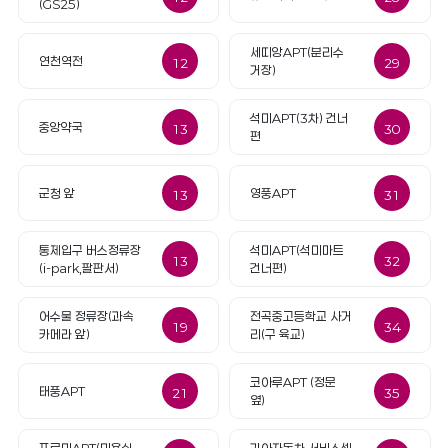
(GS25)
세띠앙APT(분리수
연천역전
12
29
거장)
석미APT(3차) 건너
중앙약국
13
30
편
군청 앞
영풍APT
13
31
통제입구 버스정류장
석미APT(석미마트
13
32
(i-park,팔판서)
건너편)
어수물 정류장(과속
전곡중고등학교 사거
19
34
카메라 앞)
리(구 육교)
코아루APT (정문
태풍APT
21
35
옆)