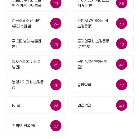
푸르미APT(미용실
기아자동차 서비스센
23
36
앞 삼거리 보도블록)
터 맞은편
전곡주유소 건너편
소방서 앞(어수물 버
24
39
(롯데슈퍼 앞)
스정류장)
구 터미널(세븐일레
통제입구 버스정류장
25
42
븐)
(GS25)
피자스쿨(이가네 칡
군청 앞(연천초등학
25
46
냉면)
교)
농협사거리 버스정류
중앙약국
26
47
장
KT앞
연천역전
26
48
꼬끼오(전곡점)
27