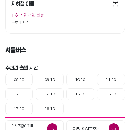
지하철 이용
1호선 연천역 하차
도보 13분
셔틀버스
수련관 출발 시간
08:10
09:10
10:10
11:10
12:10
14:10
15:10
16:10
17:10
18:10
연천조흥아파트
휴먼시아APT 후문
12
28