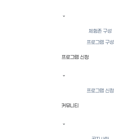
운영
화~토 10:00~19:00
* 세부 공간별 이용시간이
시간
상이하므로 각 프로그램별 이용시간 참조
정기
체험존 구성
일·월요일, 법정 공휴일/ 근로자의 날/ 사전 공지된
휴관
휴일 휴관
프로그램 구성
일
프로그램 신청
시설안내
시 설 명
연천 청소년 AI센터
위 치
프로그램 신청
경기도 연천군 연천읍 문화로 140
면 적
커뮤니티
부지면적 108.656㎡ / 총건축연면적 16,701.94㎡
주요시설
메인존
공지사항