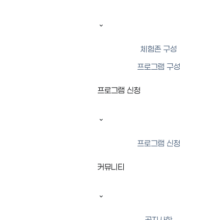
활동팀
AI팀
시설팀
체험존 구성
팀
직
담당업무
프로그램 구성
연락처
명
위
프로그램 신청
070-
관
-
청소년수련관 운영 총괄
8852-
장
0402
070-
프로그램 신청
팀
활동팀 업무 총괄
8852-
장
커뮤니티
0408
담
070-
당
청소년활동프로그램 기획 및 운영
8852-
자
0417
공지사항