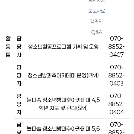
담
070-
보도자료
당
청소년활동프로그램 기획 및 운영
8852-
갤러리
자
0405
Q&A
활
담
070-
동
당
청소년활동프로그램 기획 및 운영
8852-
팀
자
0407
담
070-
당
청소년방과후아카데미 운영(PM)
8852-
자
0403
담
070-
늘다솜 청소년방과후아카데미 4,5
당
8852-
학년 지도 및 관리(SM)
자
0404
담
070-
늘다솜 청소년방과후아카데미 5,6
당
8852-