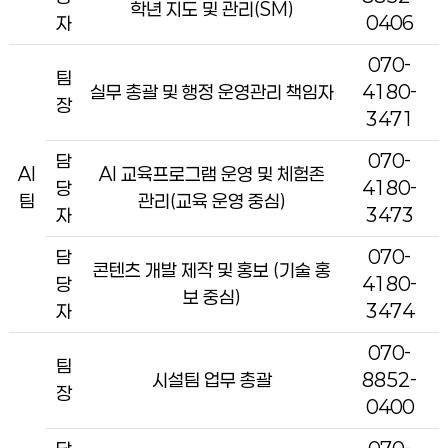
학년 지도 및 관리(SM)
자
0406
070-
팀
실무 총괄 및 행정 운영관리 책임자
4180-
장
3471
담
070-
AI
AI 교육프로그램 운영 및 체험존
당
4180-
팀
관리(교육 운영 중심)
자
3473
담
070-
콘텐츠 개발 제작 및 홍보 (기술 홍
당
4180-
보 중심)
자
3474
070-
팀
시설팀 업무 총괄
8852-
장
0400