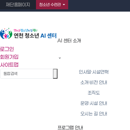
재단홈페이지
청소년 수련관
AI 센터 소개
AI 센터 소개
프로그램
프로그램
로그인
안내
신청
회원가입
사이트맵
인사말·시
인사말·시설연혁
체험존 구
프로그램
설연혁
성
신청
소개·비전 안내
소개·비전
조직도
프로그램
안내
구성
운영·시설 안내
조직도
오시는 길 안내
운영·시설
안내
프로그램 안내